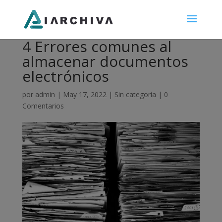
4 Errores comunes al
almacenar documentos
electrónicos
por
admin
|
May 17, 2022
|
Sin categoría
|
0
Comentarios