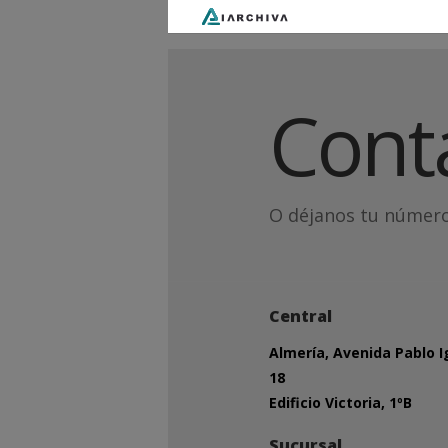
Cont
O déjanos tu número
Central
Almería, Avenida Pablo I
18
Edificio Victoria, 1ºB
Sucursal