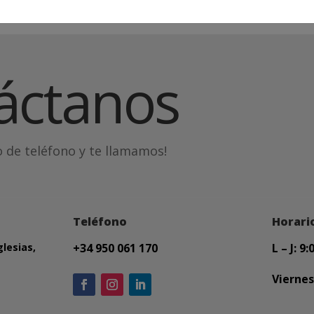
áctanos
 de teléfono y te llamamos!
Teléfono
Horari
glesias,
+34 950 061 170
L – J: 9
Viernes: