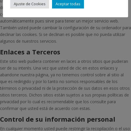
usted, a menos de que usted así lo quiera y la proporcione
Ajuste de Cookies
Aceptar todas
directamente noticias. Usted puede aceptar o negar el uso de
cookies, sin embargo la mayoría de navegadores aceptan cookies
automáticamente pues sirve para tener un mejor servicio web.
También usted puede cambiar la configuración de su ordenador para
declinar las cookies. Si se declinan es posible que no pueda utilizar
algunos de nuestros servicios.
Enlaces a Terceros
Este sitio web pudiera contener en laces a otros sitios que pudieran
ser de su interés. Una vez que usted de clic en estos enlaces y
abandone nuestra página, ya no tenemos control sobre al sitio al
que es redirigido y por lo tanto no somos responsables de los
términos o privacidad ni de la protección de sus datos en esos otros
sitios terceros. Dichos sitios están sujetos a sus propias políticas de
privacidad por lo cual es recomendable que los consulte para
confirmar que usted está de acuerdo con estas.
Control de su información personal
En cualquier momento usted puede restringir la recopilación o el uso