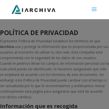
POLÍTICA DE PRIVACIDAD
El presente Política de Privacidad establece los términos en que
iArchiva
usa y protege la información que es proporcionada por sus
usuarios al momento de utilizar su sitio web. Esta compañía está
comprometida con la seguridad de los datos de sus usuarios.
Cuando le pedimos llenar los campos de información personal con la
cual usted pueda ser identificado, lo hacemos asegurando que sólo
se empleará de acuerdo con los términos de este documento. Sin
embargo esta Política de Privacidad puede cambiar con el tiempo o
ser actualizada por lo que le recomendamos y enfatizamos revisar
continuamente esta página para asegurarse que está de acuerdo
con dichos cambios.
Información que es recogida