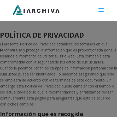
POLÍTICA DE PRIVACIDAD
El presente Política de Privacidad establece los términos en que
iArchiva
usa y protege la información que es proporcionada por sus
usuarios al momento de utilizar su sitio web. Esta compañía está
comprometida con la seguridad de los datos de sus usuarios.
Cuando le pedimos llenar los campos de información personal con la
cual usted pueda ser identificado, lo hacemos asegurando que sólo
se empleará de acuerdo con los términos de este documento. Sin
embargo esta Política de Privacidad puede cambiar con el tiempo o
ser actualizada por lo que le recomendamos y enfatizamos revisar
continuamente esta página para asegurarse que está de acuerdo
con dichos cambios.
Información que es recogida