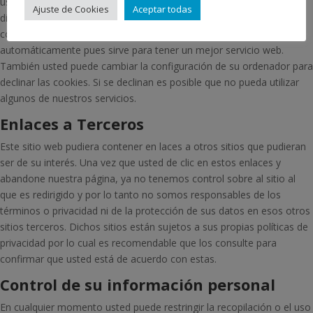
usted, a menos de que usted así lo quiera y la proporcione
Ajuste de Cookies
Aceptar todas
directamente noticias. Usted puede aceptar o negar el uso de
cookies, sin embargo la mayoría de navegadores aceptan cookies
automáticamente pues sirve para tener un mejor servicio web.
También usted puede cambiar la configuración de su ordenador para
declinar las cookies. Si se declinan es posible que no pueda utilizar
algunos de nuestros servicios.
Enlaces a Terceros
Este sitio web pudiera contener en laces a otros sitios que pudieran
ser de su interés. Una vez que usted de clic en estos enlaces y
abandone nuestra página, ya no tenemos control sobre al sitio al
que es redirigido y por lo tanto no somos responsables de los
términos o privacidad ni de la protección de sus datos en esos otros
sitios terceros. Dichos sitios están sujetos a sus propias políticas de
privacidad por lo cual es recomendable que los consulte para
confirmar que usted está de acuerdo con estas.
Control de su información personal
En cualquier momento usted puede restringir la recopilación o el uso