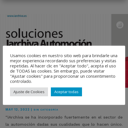
Usamos cookies en nuestro sitio web para brindarle una
mejor experiencia recordando sus preferencias y visitas
repetidas. Al hacer clic en "Aceptar todo", acepta el uso
de TODAS las cookies. Sin embargo, puede visitar
"Ajustar cookies" para proporcionar un consentimiento
controlado.
Ajuste de Cookies
Aceptar todas
Soluciones Automoción
MAY 12, 2022
|
SIN CATEGORÍA
“iArchiva se ha incorporado fuertemente en el sector de
la automoción dadas sus cualidades que lo hacen único.